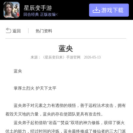
星辰变手游
回合经典 正版改编<
返回
热门资料
蓝央
来源：《星辰变归来》手游官网 2026-05-13
蓝央
掌厚土烈火 护天下太平
蓝央弟子对元素之力有透彻的领悟，善于远程法术攻击，拥有
着毁天灭地的力量，蓝央的存在使团队更具有攻击性。
蓝央弟子起初借助“岩磊””焚焱”双塔的神力修炼，获得了驱火
伏土的能力，经过时间的淬炼，蓝央最终修成了修仙者的三大门派