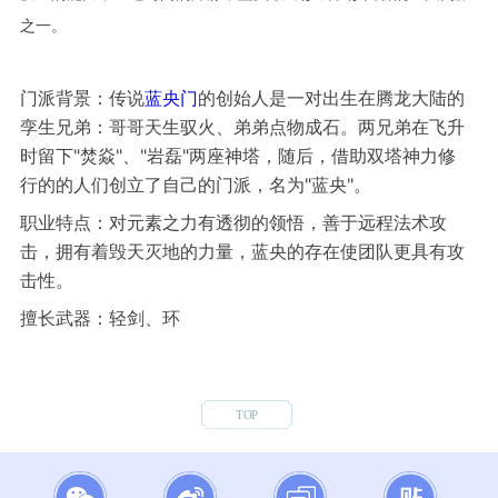
之一。
门派背景：传说
蓝央门
的创始人是一对出生在腾龙大陆的
孪生兄弟：哥哥天生驭火、弟弟点物成石。两兄弟在飞升
时留下"焚焱"、"岩磊"两座神塔，随后，借助双塔神力修
行的的人们创立了自己的门派，名为"蓝央"。
职业特点：对元素之力有透彻的领悟，善于远程法术攻
击，拥有着毁天灭地的力量，蓝央的存在使团队更具有攻
击性。
擅长武器：轻剑、环
TOP