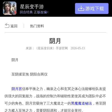
星辰变手游
回合经典 正版改编<
返回
热门资料
阴月
来源：《星辰变归来》手游官网 2026-05-13
阴月
至阴揉至煞 阴阳合两仪
阴月宫
信奉平衡之力，幽泉之心和玄冥之体心法能够给队友提
供强大的回复能力，战场的控制力和辅助性更使其成为团队中必不
可少的角色。阴月宫吸纳了三大魔道之一的
黑魔魔道秘法
，将至阴
之力糅入至煞之力，需要阴阳调和，才能完全掌控。